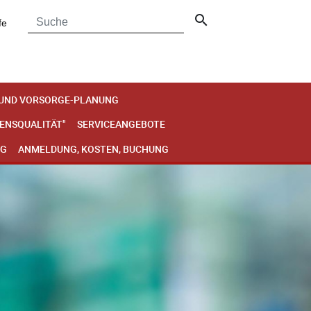
search
fe
 UND VORSORGE-PLANUNG
BENSQUALITÄT"
SERVICEANGEBOTE
NG
ANMELDUNG, KOSTEN, BUCHUNG