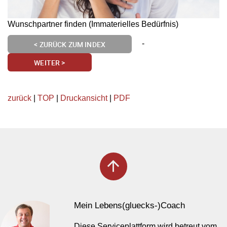
Wunschpartner finden (Immaterielles Bedürfnis)
-
< ZURÜCK ZUM INDEX
WEITER >
zurück
|
TOP
|
Druckansicht
|
PDF
arrow_upward
Mein Lebens(gluecks-)Coach
Diese Serviceplattform wird betreut vom