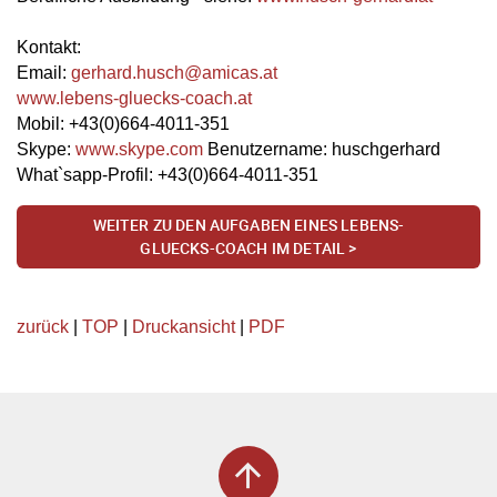
Kontakt:
Email:
gerhard.husch
@
amicas.at
www.lebens-gluecks-coach.at
Mobil: +43(0)664-4011-351
Skype:
www.skype.com
Benutzername: huschgerhard
What`sapp-Profil: +43(0)664-4011-351
WEITER ZU DEN AUFGABEN EINES LEBENS-
GLUECKS-COACH IM DETAIL >
zurück
|
TOP
|
Druckansicht
|
PDF
arrow_upward