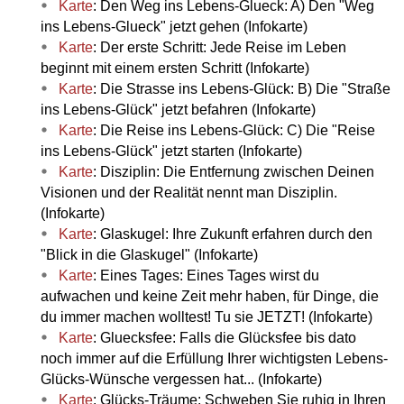
Karte
: Den Weg ins Lebens-Glueck: A) Den "Weg
ins Lebens-Glueck" jetzt gehen (Infokarte)
Karte
: Der erste Schritt: Jede Reise im Leben
beginnt mit einem ersten Schritt (Infokarte)
Karte
: Die Strasse ins Lebens-Glück: B) Die "Straße
ins Lebens-Glück" jetzt befahren (Infokarte)
Karte
: Die Reise ins Lebens-Glück: C) Die "Reise
ins Lebens-Glück" jetzt starten (Infokarte)
Karte
: Disziplin: Die Entfernung zwischen Deinen
Visionen und der Realität nennt man Disziplin.
(Infokarte)
Karte
: Glaskugel: Ihre Zukunft erfahren durch den
"Blick in die Glaskugel" (Infokarte)
Karte
: Eines Tages: Eines Tages wirst du
aufwachen und keine Zeit mehr haben, für Dinge, die
du immer machen wolltest! Tu sie JETZT! (Infokarte)
Karte
: Gluecksfee: Falls die Glücksfee bis dato
noch immer auf die Erfüllung Ihrer wichtigsten Lebens-
Glücks-Wünsche vergessen hat... (Infokarte)
Karte
: Glücks-Träume: Schweben Sie ruhig in Ihren