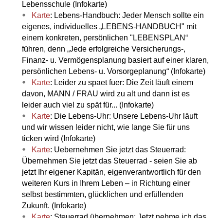
Lebensschule (Infokarte)
Karte
: Lebens-Handbuch: Jeder Mensch sollte ein
eigenes, individuelles „LEBENS-HANDBUCH" mit
einem konkreten, persönlichen "LEBENSPLAN“
führen, denn „Jede erfolgreiche Versicherungs-,
Finanz- u. Vermögensplanung basiert auf einer klaren,
persönlichen Lebens- u. Vorsorgeplanung“ (Infokarte)
Karte
: Leider zu spaet fuer: Die Zeit läuft einem
davon, MANN / FRAU wird zu alt und dann ist es
leider auch viel zu spät für... (Infokarte)
Karte
: Die Lebens-Uhr: Unsere Lebens-Uhr läuft
und wir wissen leider nicht, wie lange Sie für uns
ticken wird (Infokarte)
Karte
: Uebernehmen Sie jetzt das Steuerrad:
Übernehmen Sie jetzt das Steuerrad - seien Sie ab
jetzt Ihr eigener Kapitän, eigenverantwortlich für den
weiteren Kurs in Ihrem Leben – in Richtung einer
selbst bestimmten, glücklichen und erfüllenden
Zukunft. (Infokarte)
Karte
: Steuerrad übernehmen: Jetzt nehme ich das