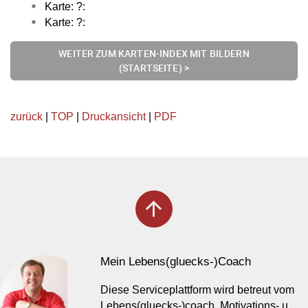
Karte: ?:
Karte: ?:
WEITER ZUM KARTEN-INDEX MIT BILDERN
(STARTSEITE) >
zurück
|
TOP
|
Druckansicht
|
PDF
arrow_upward
Mein Lebens(gluecks-)Coach
Diese Serviceplattform wird betreut vom
Lebens(gluecks-)coach, Motivations- u.