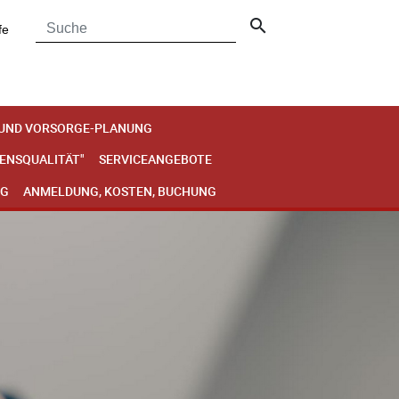
search
fe
 UND VORSORGE-PLANUNG
BENSQUALITÄT"
SERVICEANGEBOTE
NG
ANMELDUNG, KOSTEN, BUCHUNG