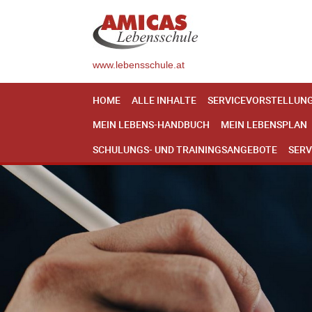
www.lebensschule.at
HOME
ALLE INHALTE
SERVICEVORSTELLUN
MEIN LEBENS-HANDBUCH
MEIN LEBENSPLAN
SCHULUNGS- UND TRAININGSANGEBOTE
SERV