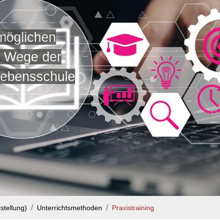
 möglichen
d Wege der
Lebensschule
stellung)
Unterrichtsmethoden
Praxistraining