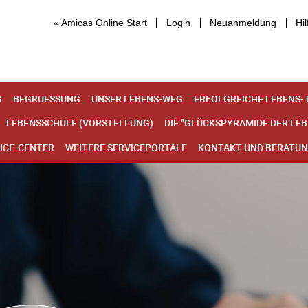
« Amicas Online Start
Login
Neuanmeldung
Hil
G
BEGRUESSUNG
UNSER LEBENS-WEG
ERFOLGREICHE LEBENS-
LEBENSSCHULE (VORSTELLUNG)
DIE "GLÜCKSPYRAMIDE DER LE
ICE-CENTER
WEITERE SERVICEPORTALE
KONTAKT UND BERATU