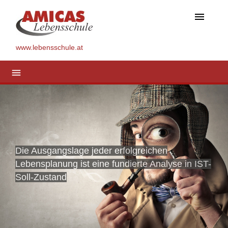
menu
www.lebensschule.at
menu
Die Ausgangslage jeder erfolgreichen
Lebensplanung ist eine fundierte Analyse in IST-
Soll-Zustand