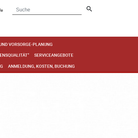
search
fe
 UND VORSORGE-PLANUNG
BENSQUALITÄT"
SERVICEANGEBOTE
NG
ANMELDUNG, KOSTEN, BUCHUNG