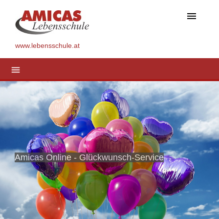
menu
www.lebensschule.at
menu
Amicas Online - Glückwunsch-Service