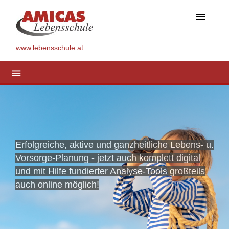
menu
www.lebensschule.at
menu
Erfolgreiche, aktive und ganzheitliche Lebens- u.
Vorsorge-Planung - jetzt auch komplett digital
und mit Hilfe fundierter Analyse-Tools großteils
auch online möglich!