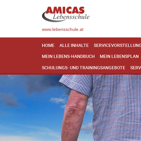
www.lebensschule.at
HOME
ALLE INHALTE
SERVICEVORSTELLUN
MEIN LEBENS-HANDBUCH
MEIN LEBENSPLAN
SCHULUNGS- UND TRAININGSANGEBOTE
SERV