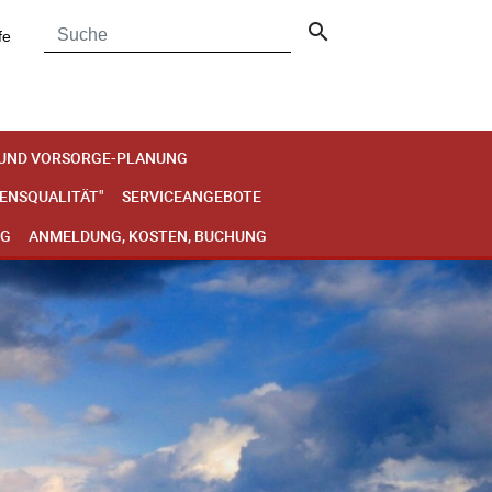
search
fe
 UND VORSORGE-PLANUNG
BENSQUALITÄT"
SERVICEANGEBOTE
NG
ANMELDUNG, KOSTEN, BUCHUNG