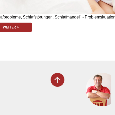
lafprobleme, Schlafstörungen, Schlafmangel" - Problemsituation
WEITER >
arrow_upward