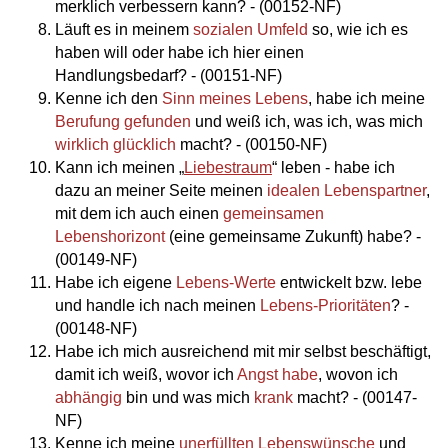
merklich verbessern kann? - (00152-NF)
Läuft es in meinem
sozialen Umfeld
so, wie ich es
haben will oder habe ich hier einen
Handlungsbedarf? - (00151-NF)
Kenne ich den
Sinn meines Lebens
, habe ich meine
Berufung gefunden
und weiß ich, was ich, was mich
wirklich glücklich
macht? - (00150-NF)
Kann ich meinen „
Liebestraum
“ leben - habe ich
dazu an meiner Seite meinen
idealen Lebenspartner
,
mit dem ich auch einen
gemeinsamen
Lebenshorizont
(eine gemeinsame Zukunft) habe? -
(00149-NF)
Habe ich eigene
Lebens-Werte
entwickelt bzw. lebe
und handle ich nach meinen
Lebens-Prioritäten
? -
(00148-NF)
Habe ich mich ausreichend mit mir selbst beschäftigt,
damit ich weiß, wovor ich
Angst habe
, wovon ich
abhängig
bin und was mich
krank
macht? - (00147-
NF)
Kenne ich meine
unerfüllten Lebenswünsche
und