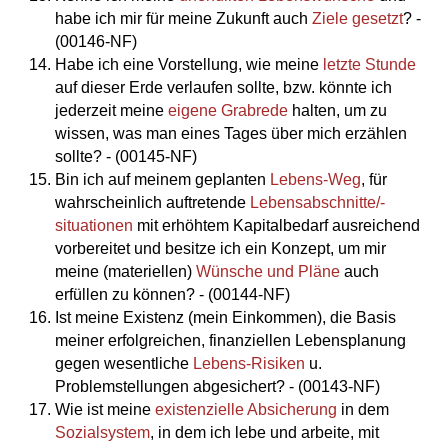
habe ich mir für meine Zukunft auch
Ziele gesetzt
? -
(00146-NF)
Habe ich eine Vorstellung, wie meine
letzte Stunde
auf dieser Erde verlaufen sollte, bzw. könnte ich
jederzeit meine
eigene Grabrede
halten, um zu
wissen, was man eines Tages über mich erzählen
sollte? - (00145-NF)
Bin ich auf meinem geplanten
Lebens-Weg
, für
wahrscheinlich auftretende
Lebensabschnitte/-
situationen
mit erhöhtem Kapitalbedarf ausreichend
vorbereitet und besitze ich ein Konzept, um mir
meine (materiellen)
Wünsche und Pläne
auch
erfüllen zu können? - (00144-NF)
Ist meine Existenz (mein Einkommen), die Basis
meiner erfolgreichen, finanziellen Lebensplanung
gegen wesentliche
Lebens-Risiken
u.
Problemstellungen abgesichert? - (00143-NF)
Wie ist meine
existenzielle Absicherung
in dem
Sozialsystem
, in dem ich lebe und arbeite, mit