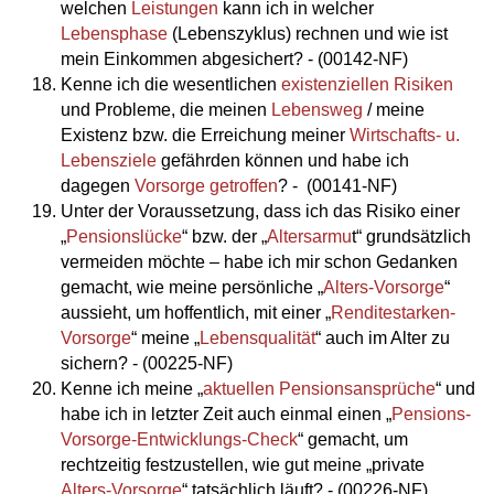
welchen
Leistungen
kann ich in welcher
Lebensphase
(Lebenszyklus) rechnen und wie ist
mein Einkommen abgesichert? - (00142-NF)
Kenne ich die wesentlichen
existenziellen Risiken
und Probleme, die meinen
Lebensweg
/ meine
Existenz bzw. die Erreichung meiner
Wirtschafts- u.
Lebensziele
gefährden können und habe ich
dagegen
Vorsorge getroffen
? - (00141-NF)
Unter der Voraussetzung, dass ich das Risiko einer
„
Pensionslücke
“ bzw. der „
Altersarmu
t“ grundsätzlich
vermeiden möchte – habe ich mir schon Gedanken
gemacht, wie meine persönliche „
Alters-Vorsorge
“
aussieht, um hoffentlich, mit einer „
Renditestarken-
Vorsorge
“ meine „
Lebensqualität
“ auch im Alter zu
sichern? - (00225-NF)
Kenne ich meine „
aktuellen Pensionsansprüche
“ und
habe ich in letzter Zeit auch einmal einen „
Pensions-
Vorsorge-Entwicklungs-Check
“ gemacht, um
rechtzeitig festzustellen, wie gut meine „private
Alters-Vorsorge
“ tatsächlich läuft? - (00226-NF)