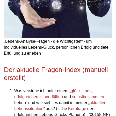
„Lebens-Analyse-Fragen - die Wichtigsten“ - um
individuelles Lebens-Glück, persönlichen Erfolg und tiefe
Erfüllung zu erleben
Der aktuelle Fragen-Index (manuell
erstellt)
Was verstehe ich unter einem „
glücklichen
,
erfolgreichen
,
sinnerfüllten
und
selbstbestimmten
Leben“ und wie sieht es damit in meiner „
aktuellen
Lebenssituation
“ aus? (= Die
Kernfrage
der
erfolgreichen Lebens-Glücks-Planung) - (00158-NF)