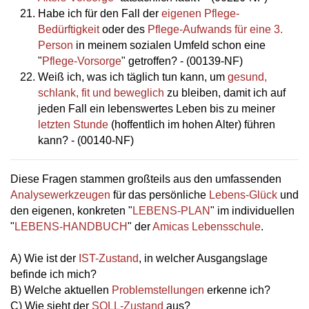
Habe ich für den Fall der
eigenen Pflege-
Bedürftigkeit
oder des
Pflege-Aufwands für eine 3.
Person
in meinem sozialen Umfeld schon eine
"
Pflege-Vorsorge
" getroffen? - (00139-NF)
Weiß ich, was ich täglich tun kann, um
gesund,
schlank, fit und beweglich
zu bleiben, damit ich auf
jeden Fall ein lebenswertes Leben bis zu meiner
letzten Stunde
(hoffentlich im hohen Alter) führen
kann? - (00140-NF)
Diese Fragen stammen großteils aus den umfassenden
Analysewerkzeugen
für das persönliche
Lebens-Glück
und
den eigenen, konkreten "
LEBENS-PLAN
" im individuellen
"
LEBENS-HANDBUCH
" der
Amicas Lebensschule
.
A) Wie ist der
IST-Zustand
, in welcher Ausgangslage
befinde ich mich?
B) Welche aktuellen
Problemstellungen
erkenne ich?
C) Wie sieht der
SOLL-Zustand
aus?