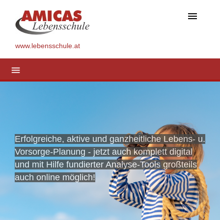
menu
www.lebensschule.at
menu
Erfolgreiche, aktive und ganzheitliche Lebens- u.
Vorsorge-Planung - jetzt auch komplett digital
und mit Hilfe fundierter Analyse-Tools großteils
auch online möglich!