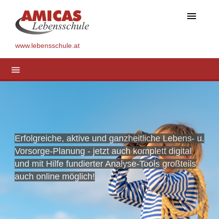
menu
www.lebensschule.at
menu
Erfolgreiche, aktive und ganzheitliche Lebens- u.
Vorsorge-Planung - jetzt auch komplett digital
und mit Hilfe fundierter Analyse-Tools großteils
auch online möglich!