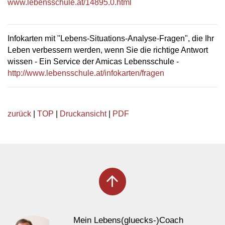
www.lebensschule.at/14895.0.html
Infokarten mit "Lebens-Situations-Analyse-Fragen", die Ihr
Leben verbessern werden, wenn Sie die richtige Antwort
wissen - Ein Service der Amicas Lebensschule -
http://www.lebensschule.at/infokarten/fragen
zurück
|
TOP
|
Druckansicht
|
PDF
arrow_upward
Mein Lebens(gluecks-)Coach