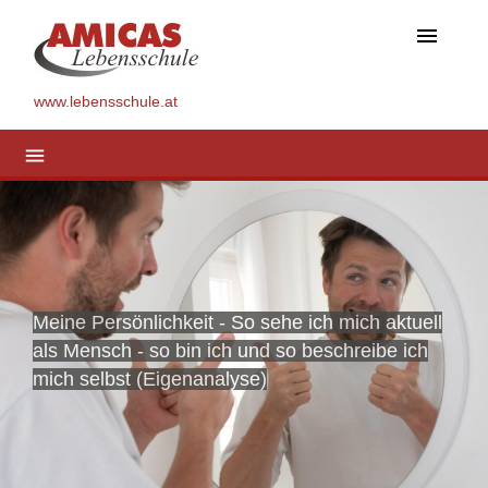
menu
www.lebensschule.at
menu
Meine Persönlichkeit - So sehe ich mich aktuell
als Mensch - so bin ich und so beschreibe ich
mich selbst (Eigenanalyse)