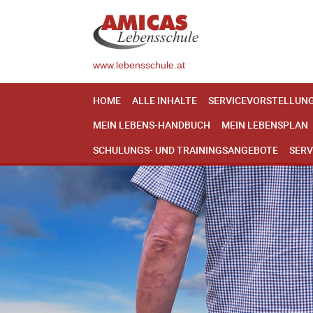
www.lebensschule.at
HOME
ALLE INHALTE
SERVICEVORSTELLUN
MEIN LEBENS-HANDBUCH
MEIN LEBENSPLAN
SCHULUNGS- UND TRAININGSANGEBOTE
SERV