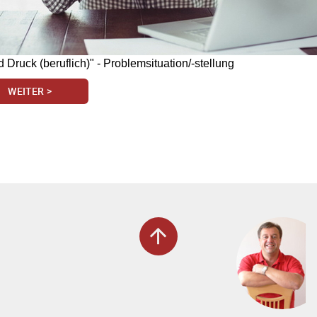
 Druck (beruflich)" - Problemsituation/-stellung
WEITER >
arrow_upward