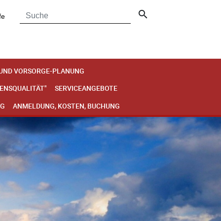
search
fe
 UND VORSORGE-PLANUNG
BENSQUALITÄT"
SERVICEANGEBOTE
NG
ANMELDUNG, KOSTEN, BUCHUNG