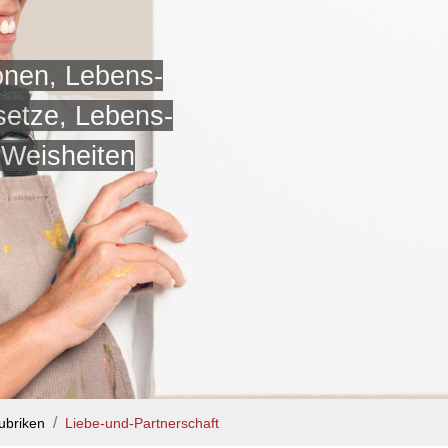
onen, Lebens-
setze, Lebens-
-Weisheiten
ubriken
Liebe-und-Partnerschaft