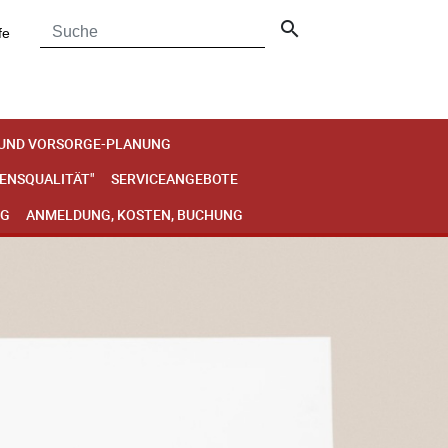
search
fe
 UND VORSORGE-PLANUNG
BENSQUALITÄT"
SERVICEANGEBOTE
NG
ANMELDUNG, KOSTEN, BUCHUNG