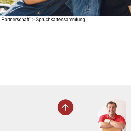
d Partnerschaft" > Spruchkartensammlung
arrow_upward