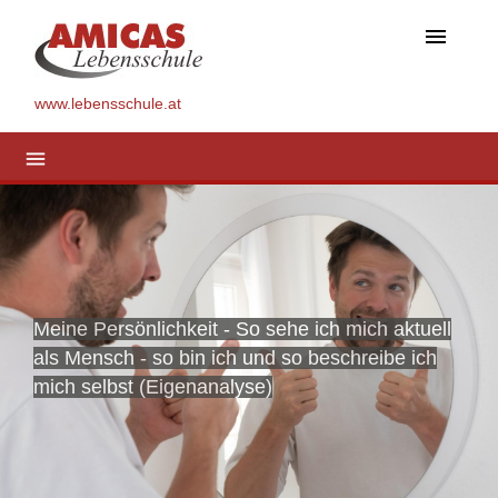
menu
www.lebensschule.at
menu
Meine Persönlichkeit - So sehe ich mich aktuell
als Mensch - so bin ich und so beschreibe ich
mich selbst (Eigenanalyse)