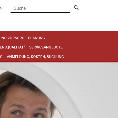
search
fe
 UND VORSORGE-PLANUNG
BENSQUALITÄT"
SERVICEANGEBOTE
NG
ANMELDUNG, KOSTEN, BUCHUNG