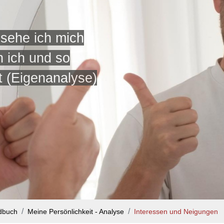
 sehe ich mich
n ich und so
t (Eigenanalyse)
dbuch
Meine Persönlichkeit - Analyse
Interessen und Neigungen