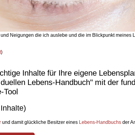
 und Neigungen die ich auslebe und die im Blickpunkt meines
t
)
wichtige Inhalte für Ihre eigene Lebensp
viduellen Lebens-Handbuch" mit der fun
e-Tool
Inhalte)
r
und damit glückliche Besitzer eines
Lebens-Handbuchs
der Am