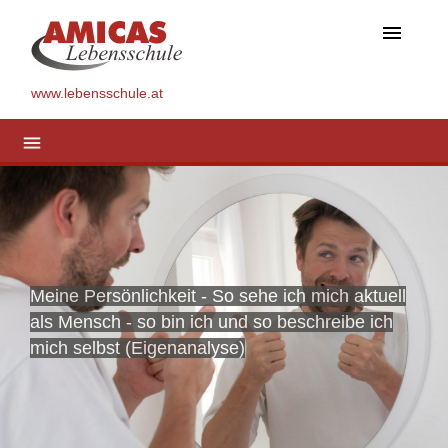
menu
www.lebensschule.at
menu
Meine Persönlichkeit - So sehe ich mich aktuell
als Mensch - so bin ich und so beschreibe ich
mich selbst (Eigenanalyse)