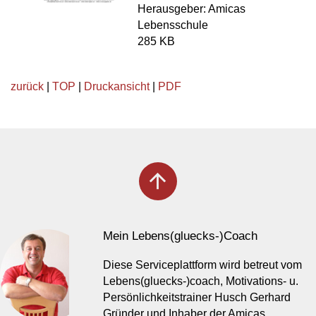
Herausgeber: Amicas
Lebensschule
285 KB
zurück
|
TOP
|
Druckansicht
|
PDF
arrow_upward
Mein Lebens(gluecks-)Coach
Diese Serviceplattform wird betreut vom
Lebens(gluecks-)coach, Motivations- u.
Persönlichkeitstrainer Husch Gerhard
Gründer und Inhaber der Amicas