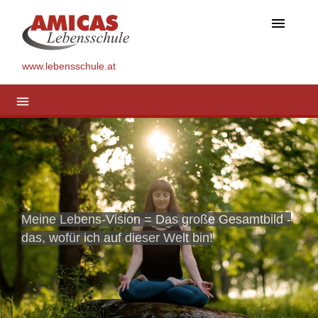
menu
www.lebensschule.at
menu
Meine Lebens-Vision = Das große Gesamtbild -
das, wofür ich auf dieser Welt bin!