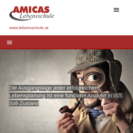
menu
www.lebensschule.at
menu
Die Ausgangslage jeder erfolgreichen
Lebensplanung ist eine fundierte Analyse in IST-
Soll-Zustand