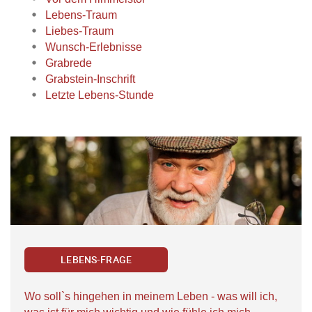
Lebens-Traum
Liebes-Traum
Wunsch-Erlebnisse
Grabrede
Grabstein-Inschrift
Letzte Lebens-Stunde
LEBENS-FRAGE
Wo soll`s hingehen in meinem Leben - was will ich,