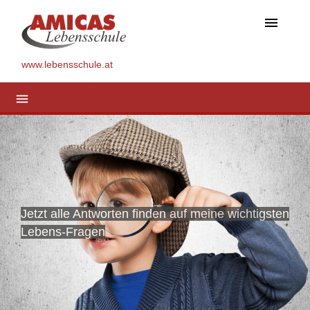
menu
www.lebensschule.at
menu
Jetzt alle Antworten finden auf meine wichtigsten
Lebens-Fragen