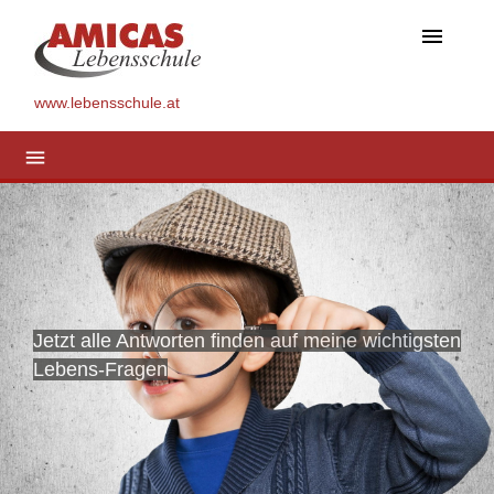
menu
www.lebensschule.at
menu
Jetzt alle Antworten finden auf meine wichtigsten
Lebens-Fragen