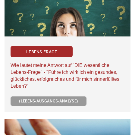
LEBENS-FRAGE
Wie lautet meine Antwort auf "DIE wesentliche
Lebens-Frage" - "Führe ich wirklich ein gesundes,
glückliches, erfolgreiches und für mich sinnerfülltes
Leben?"
(LEBENS-AUSGANGS-ANALYSE)