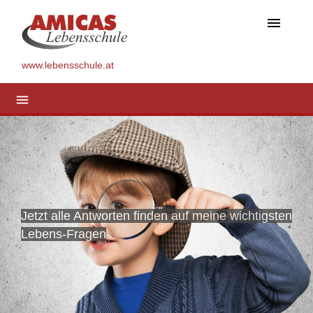
menu
www.lebensschule.at
menu
Jetzt alle Antworten finden auf meine wichtigsten
Lebens-Fragen