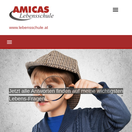
menu
www.lebensschule.at
menu
Jetzt alle Antworten finden auf meine wichtigsten
Lebens-Fragen