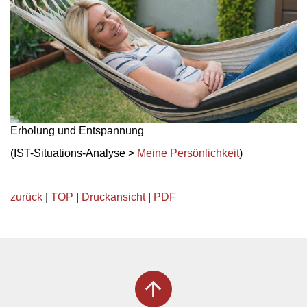
Erholung und Entspannung
(IST-Situations-Analyse >
Meine Persönlichkeit
)
zurück
|
TOP
|
Druckansicht
|
PDF
arrow_upward