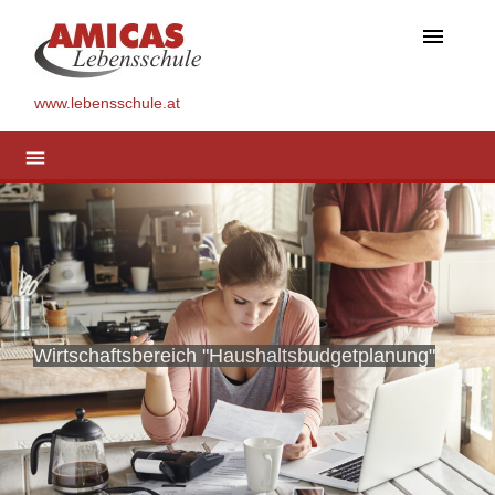
menu
www.lebensschule.at
menu
Wirtschaftsbereich "Haushaltsbudgetplanung"