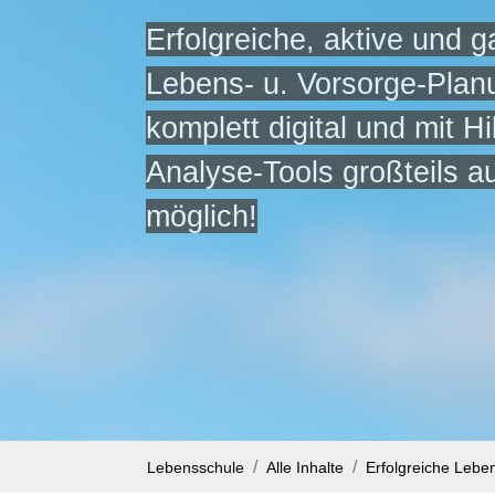
Erfolgreiche, aktive und g
Lebens- u. Vorsorge-Planu
komplett digital und mit Hi
Analyse-Tools großteils a
möglich!
Lebensschule
Alle Inhalte
Erfolgreiche Lebe