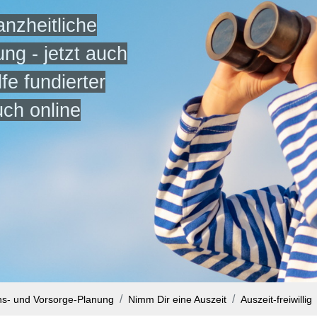
anzheitliche
ng - jetzt auch
lfe fundierter
uch online
ns- und Vorsorge-Planung
Nimm Dir eine Auszeit
Auszeit-freiwillig