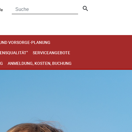
search
fe
 UND VORSORGE-PLANUNG
BENSQUALITÄT"
SERVICEANGEBOTE
NG
ANMELDUNG, KOSTEN, BUCHUNG