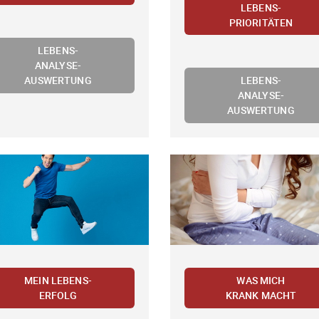
LEBENS-
PRIORITÄTEN
LEBENS-
ANALYSE-
AUSWERTUNG
LEBENS-
ANALYSE-
AUSWERTUNG
MEIN LEBENS-
WAS MICH
ERFOLG
KRANK MACHT