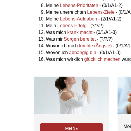
Meine
Lebens-Prioritäten
- (0/1/A1-2)
Meine unerreichten
Lebens-Ziele
- (0/1/A
Meine
Lebens-Aufgaben
- (2/1/A1-2)
Mein
Lebens-Erfolg
- (?/?/?)
Was mich
krank macht
- (0/1/A1-3)
Was mir
Sorgen bereitet
- (?/?/?)
Wovor ich mich
fürchte (Ängste)
- (0/1/A1
Wovon ich
abhängig bin
- (0/1/A1-3)
Was mich wirklich
glücklich machen
würd
Mei
MEINE