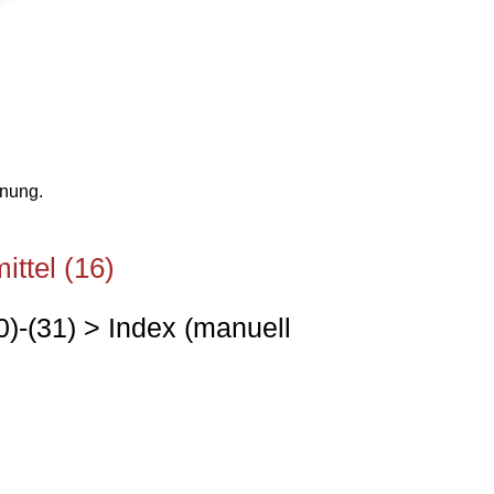
anung.
ttel (16)
0)-(31) > Index (manuell