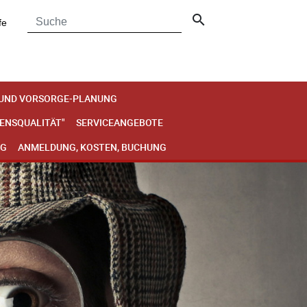
search
fe
 UND VORSORGE-PLANUNG
BENSQUALITÄT"
SERVICEANGEBOTE
NG
ANMELDUNG, KOSTEN, BUCHUNG