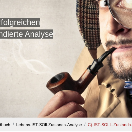
folgreichen
ndierte Analyse
dbuch
Lebens-IST-SOll-Zustands-Analyse
C)-IST-SOLL-Zustands