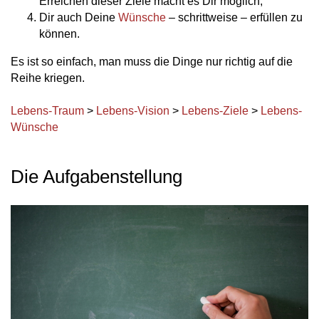
Erreichen dieser Ziele macht es Dir möglich,
Dir auch Deine
Wünsche
– schrittweise – erfüllen zu
können.
Es ist so einfach, man muss die Dinge nur richtig auf die
Reihe kriegen.
Lebens-Traum
>
Lebens-Vision
>
Lebens-Ziele
>
Lebens-
Wünsche
Die Aufgabenstellung