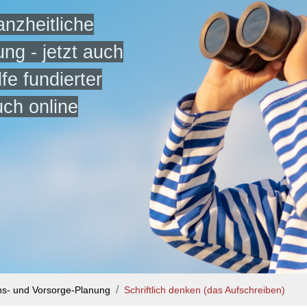
anzheitliche
ng - jetzt auch
lfe fundierter
uch online
ns- und Vorsorge-Planung
Schriftlich denken (das Aufschreiben)