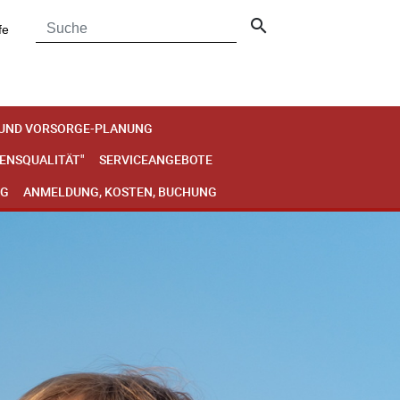
search
fe
 UND VORSORGE-PLANUNG
BENSQUALITÄT"
SERVICEANGEBOTE
NG
ANMELDUNG, KOSTEN, BUCHUNG