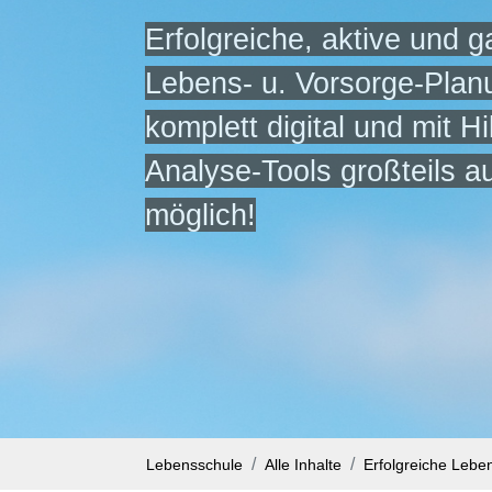
Erfolgreiche, aktive und g
Lebens- u. Vorsorge-Planu
komplett digital und mit Hi
Analyse-Tools großteils a
möglich!
Lebensschule
Alle Inhalte
Erfolgreiche Lebe