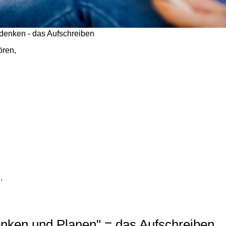
h denken - das Aufschreiben
ören,
.
enken und Planen" = das Aufschreiben