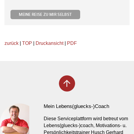
MEINE REISE ZU MIR SELBST
zurück
|
TOP
|
Druckansicht
|
PDF
arrow_upward
Mein Lebens(gluecks-)Coach
Diese Serviceplattform wird betreut vom
Lebens(gluecks-)coach, Motivations- u.
Persönlichkeitstrainer Husch Gerhard