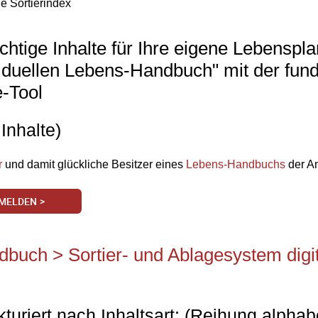
le Sortierindex
wichtige Inhalte für Ihre eigene Lebensp
viduellen Lebens-Handbuch" mit der fun
e-Tool
Inhalte)
r
und damit glückliche Besitzer eines
Lebens-Handbuchs
der Am
MELDEN >
buch > Sortier- und Ablagesystem digit
kturiert nach Inhaltsart: (Reihung alphab