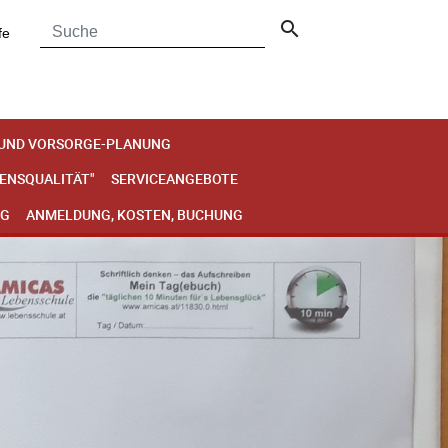
search
fe
 UND VORSORGE-PLANUNG
BENSQUALITÄT"
SERVICEANGEBOTE
NG
ANMELDUNG, KOSTEN, BUCHUNG