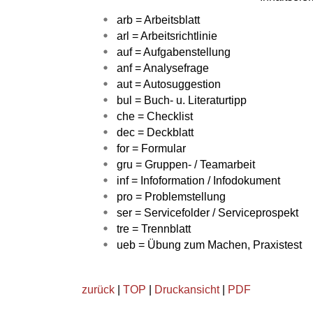
arb = Arbeitsblatt
arl = Arbeitsrichtlinie
auf = Aufgabenstellung
anf = Analysefrage
aut = Autosuggestion
bul = Buch- u. Literaturtipp
che = Checklist
dec = Deckblatt
for = Formular
gru = Gruppen- / Teamarbeit
inf = Infoformation / Infodokument
pro = Problemstellung
ser = Servicefolder / Serviceprospekt
tre = Trennblatt
ueb = Übung zum Machen, Praxistest
zurück
|
TOP
|
Druckansicht
|
PDF