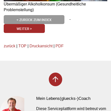
Übermäßiger Alkoholkonsum (Gesundheitliche
Problemstellung)
-
< ZURÜCK ZUM INDEX
WEITER >
zurück
|
TOP
|
Druckansicht
|
PDF
arrow_upward
Mein Lebens(gluecks-)Coach
Diese Serviceplattform wird betreut vom